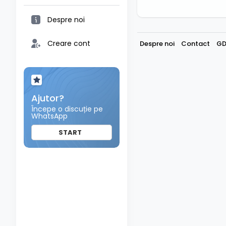
Despre noi
Creare cont
Despre noi
Contact
GD
Ajutor?
Începe o discuție pe
WhatsApp
START