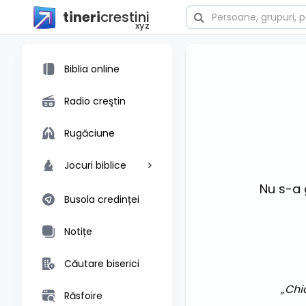
tineri
crestini
xyz
Biblia online
Radio creştin
Rugăciune
Jocuri biblice
Nu s-a 
Busola credinței
Notițe
Căutare biserici
„Chi
Răsfoire