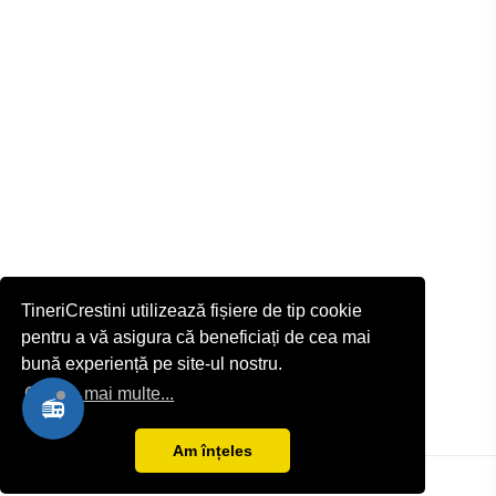
▶ RVE Zalău
TineriCrestini utilizează fișiere de tip cookie
pentru a vă asigura că beneficiați de cea mai
bună experiență pe site-ul nostru.
Citește mai multe...
📻
Am înțeles