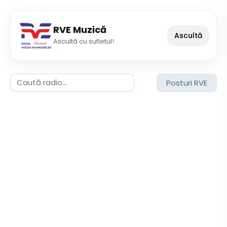
RVE Muzică
Ascultă
Ascultă cu sufletul!
Posturi RVE
▶ RVE Brașov
▶ RVE București
▶ RVE Cluj
▶ RVE Constanța
▶ RVE Hunedoara
▶ RVE Moldova Nouă
▶ RVE Oradea
▶ RVE Predici
▶ RVE Sibiu
▶ RVE Soveja
▶ RVE Suceava
▶ RVE Târgoviște
▶ RVE Timișoara
▶ RVE Viena