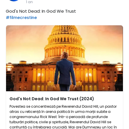
1 an
God's Not Dead: In God We Trust
#filmecrestine
God's Not Dead: In God We Trust (2024)
Povestea se concentrează pe Reverendul David Hill, un pastor
atras cu reticență în arena politică în urma morții subite a
congresmanului Rick West. Într-o perioadă de profunde
tulburări politice, civile și spirituale, Reverendul David Hill se
confruntă cu întrebarea crucială: Mai are Dumnezeu un loc în