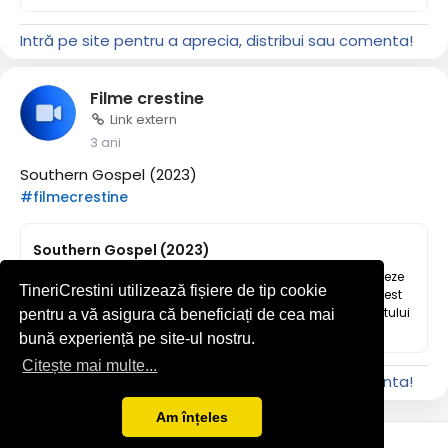
Intră pe site pentru a aprecia, distribui sau comenta!
Filme crestine
Link extern
3 ani
Southern Gospel (2023)
#filmecrestine
Southern Gospel (2023)
Viața lui Samuel Allen se prăbușește, dar el vrea să-și urmeze
TineriCrestini utilizează fișiere de tip cookie
țelul din copilărie și să devină predicator. Pentru a face acest
lucru, starul rock n roll trebuie să se lupte cu demonii trecutului
pentru a vă asigura că beneficiați de cea mai
său. Va reuși oare?
bună experiență pe site-ul nostru.
Citește mai multe...
Intră pe site pentru a aprecia, distribui sau comenta!
Am înțeles