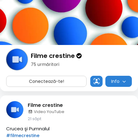
Filme crestine
75 urmăritori
Conectează-te!
Info
Filme crestine
Video YouTube
21 săpt
Crucea şi Pumnalul
#filmecrestine