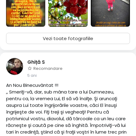
Vezi toate fotografiile
Ghiță S
Recomandare
5 ani
An Nou Binecuvântat !!!
,, Smeriţi-vă, dar, sub mâna tare a lui Dumnezeu,
pentru ca, la vremea Lui, El să vă înalţe. Şi aruncaţi
asupra Lui toate îngrijorările voastre, căci El însuşi
îngrijeşte de voi. Fiţi treji şi vegheaţi! Pentru că
potrivnicul vostru, diavolul, dă târcoale ca un leu care
răcneşte şi caută pe cine să înghită. Împotriviţi-vă lui
tari în credinţă, ştiind că şi fraţii voştri în lume trec prin