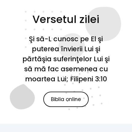
Versetul zilei
Şi să-L cunosc pe El şi
puterea învierii Lui şi
părtăşia suferinţelor Lui şi
să mă fac asemenea cu
moartea Lui; Filipeni 3:10
Biblia online