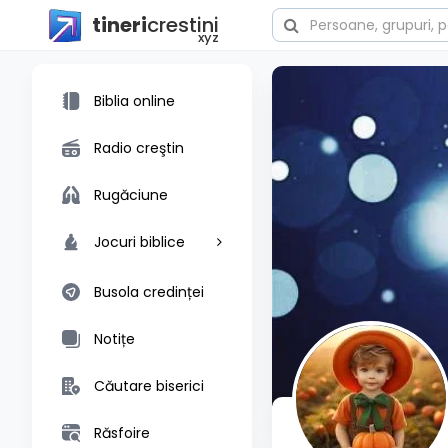
tineri
crestini
xyz
Biblia online
Radio creştin
Rugăciune
Jocuri biblice
Busola credinței
Notițe
Căutare biserici
Răsfoire