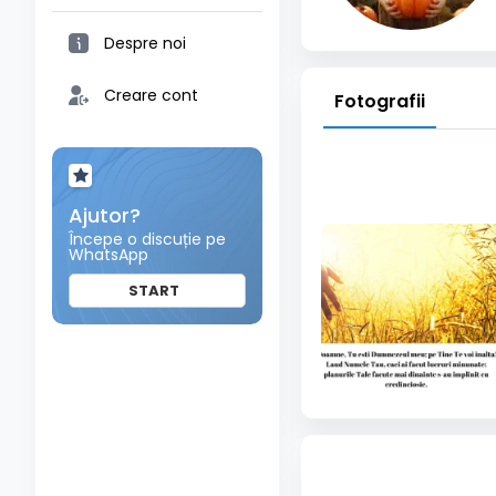
Despre noi
Creare cont
Fotografii
Ajutor?
Începe o discuție pe
WhatsApp
START