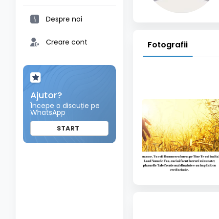
Despre noi
Creare cont
Fotografii
Ajutor?
Începe o discuție pe
WhatsApp
START