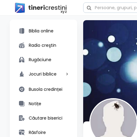
tineri
crestini
xyz
Biblia online
Radio creştin
Rugăciune
Jocuri biblice
Busola credinței
Notițe
Căutare biserici
Răsfoire