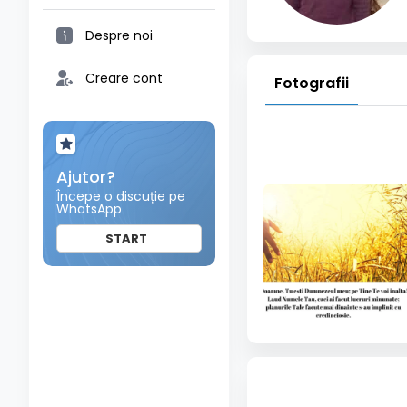
Despre noi
Creare cont
Fotografii
Ajutor?
Începe o discuție pe
WhatsApp
START