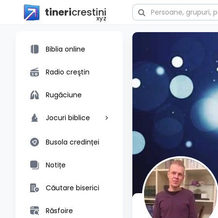
tineri
crestini
xyz
Biblia online
Radio creştin
Rugăciune
Jocuri biblice
Busola credinței
Notițe
Căutare biserici
Răsfoire