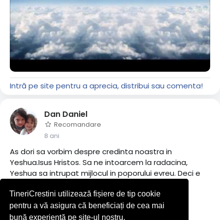
Intră pe site pentru a aprecia, distribui sau comenta!
Dan Daniel
Recomandare
8 ani
As dori sa vorbim despre credinta noastra in
Yeshua.Isus Hristos. Sa ne intoarcem la radacina,
Yeshua sa intrupat mijlocul in poporului evreu. Deci e
evreu. A respectat Legea ,a si implinit-o.
TineriCrestini utilizează fișiere de tip cookie
Pe atunci exista doar credinta in El. Crede si vei fi
mantuit.
pentru a vă asigura că beneficiați de cea mai
Mantuirea vine de la evrei.
bună experiență pe site-ul nostru.