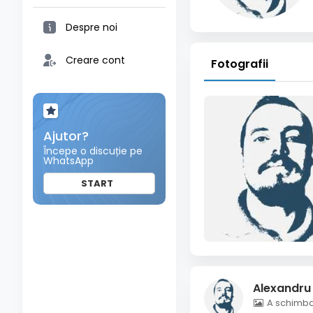
Despre noi
Creare cont
Fotografii
Ajutor?
Începe o discuție pe
WhatsApp
START
Alexandru
A schimbat