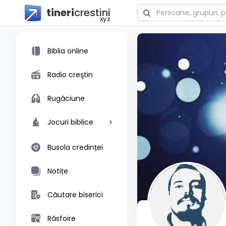
tineri
crestini
xyz
Biblia online
Radio creştin
Rugăciune
Jocuri biblice
Busola credinței
Notițe
Căutare biserici
Răsfoire