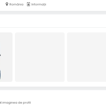
România
Informații
 imaginea de profil