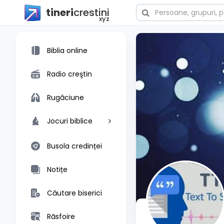
tineri
crestini
xyz
Biblia online
Radio creştin
Rugăciune
Jocuri biblice
Busola credinței
Notițe
Căutare biserici
Răsfoire