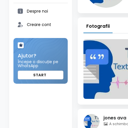
Despre noi
Creare cont
Fotografii
Ajutor?
Începe o discuție pe
WhatsApp
START
jones ava
A schimbat