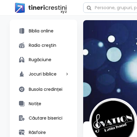
tineri
crestini
xyz
Biblia online
Radio creştin
Rugăciune
Jocuri biblice
Busola credinței
Notițe
Căutare biserici
Răsfoire