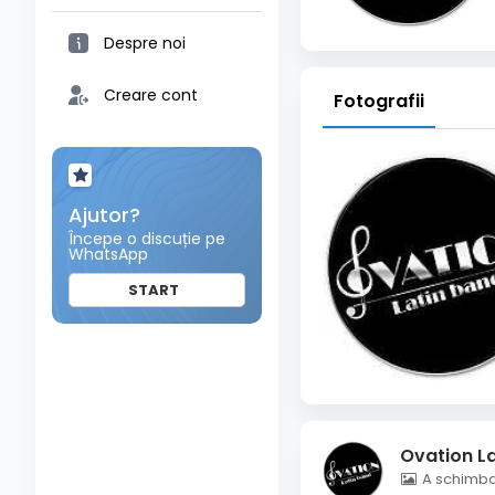
Despre noi
Creare cont
Fotografii
Ajutor?
Începe o discuție pe
WhatsApp
START
Ovation L
A schimbat