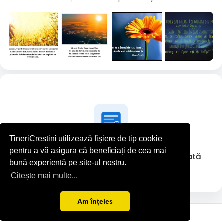
TineriCrestini utilizează fișiere de tip cookie
pentru a vă asigura că beneficiați de cea mai
iagher paula nu a postat nimic deocamdată
bună experiență pe site-ul nostru.
Citește mai multe...
Am înțeles