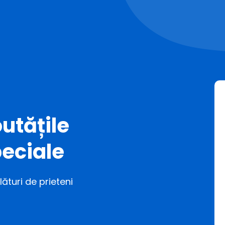
utățile
eciale
ături de prieteni