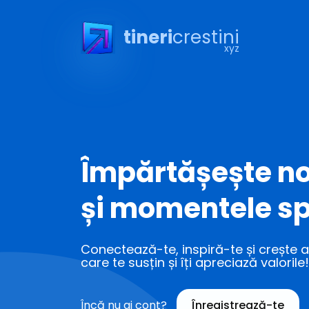
tineri
crestini
xyz
Împărtășește no
și momentele sp
Conectează-te, inspiră-te și crește al
care te susțin și îți apreciază valorile!
Încă nu ai cont?
Înregistrează-te