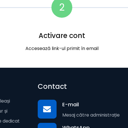
2
Activare cont
Accesează link-ul primit în email
Contact
leași
E-mail
r și
Mesaj către administrație
te dedicat
WhatsApp