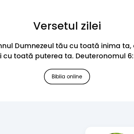
Versetul zilei
nul Dumnezeul tău cu toată inima ta, c
i cu toată puterea ta. Deuteronomul 6
Biblia online