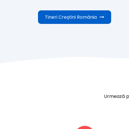
Tineri Creștini România
Urmează paș