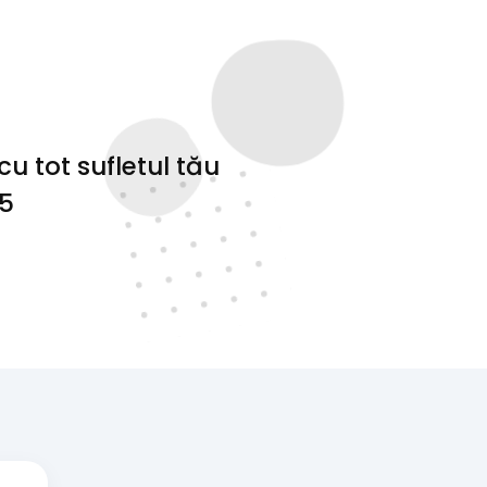
u tot sufletul tău
:5