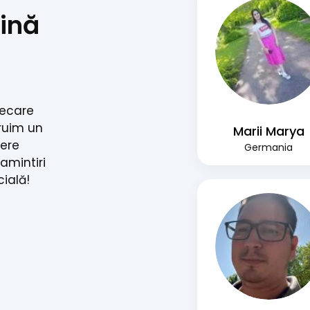
ină
iecare
ruim un
Marii Marya
nere
Germania
 amintiri
cială!