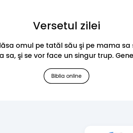
Versetul zilei
ăsa omul pe tatăl său şi pe mama sa şi
 sa, şi se vor face un singur trup. Gen
Biblia online