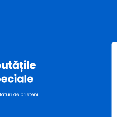
utățile
eciale
ături de prieteni