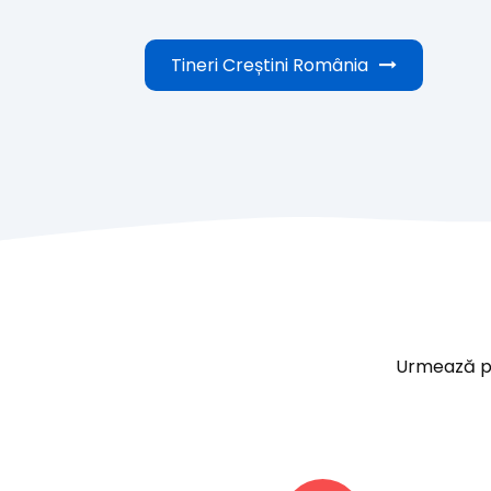
Tineri Creștini România
Urmează paș