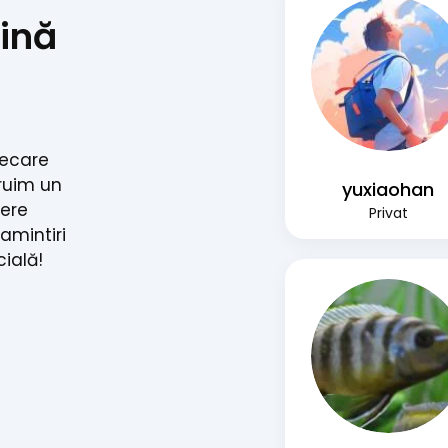
ină
iecare
ruim un
yuxiaohan
nere
Privat
 amintiri
cială!