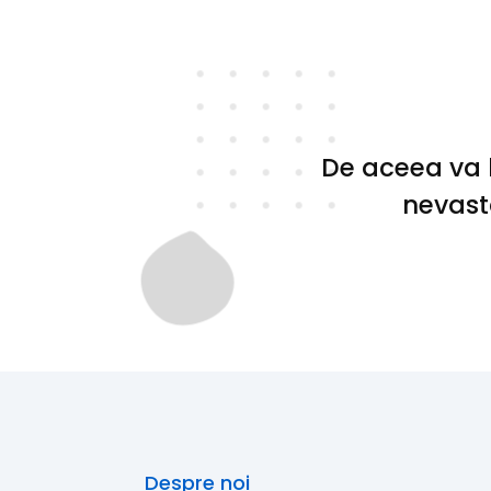
De aceea va l
nevasta
Despre noi