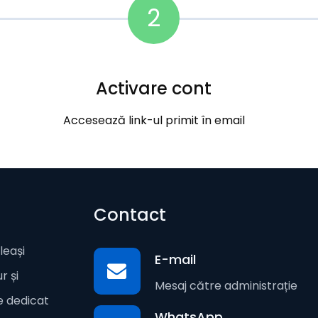
2
Activare cont
Accesează link-ul primit în email
Contact
leași
E-mail
r și
Mesaj către administrație
te dedicat
WhatsApp