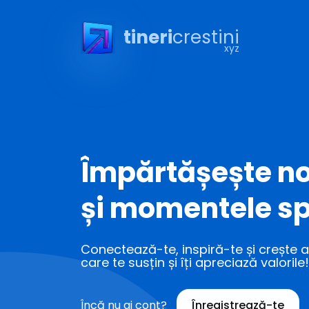
tineri
crestini
xyz
Împărtășește no
și momentele sp
Conectează-te, inspiră-te și crește al
care te susțin și îți apreciază valorile!
Încă nu ai cont?
Înregistrează-te