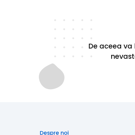
De aceea va l
nevasta
Despre noi