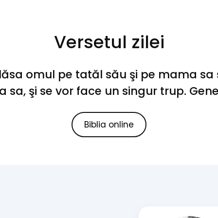
Versetul zilei
ăsa omul pe tatăl său şi pe mama sa şi
 sa, şi se vor face un singur trup. Gen
Biblia online