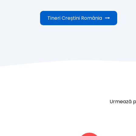
Tineri Creștini România
Urmează paș