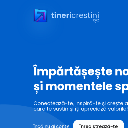
tineri
crestini
xyz
Împărtășește no
și momentele sp
Conectează-te, inspiră-te și crește al
care te susțin și îți apreciază valorile!
Încă nu ai cont?
Înregistrează-te