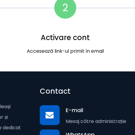
2
Activare cont
Accesează link-ul primit în email
Contact
leași
E-mail
r și
Mesaj către administrație
te dedicat
WhatsApp