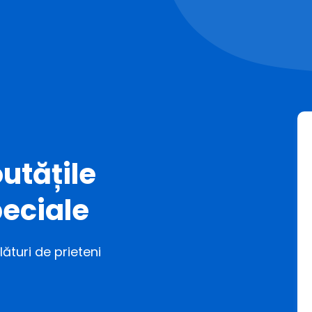
utățile
eciale
ături de prieteni