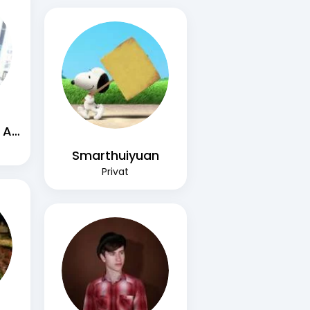
Adina-Florentina Andrei
Smarthuiyuan
Privat