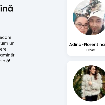
ină
iecare
ruim un
nere
Privat
 amintiri
cială!