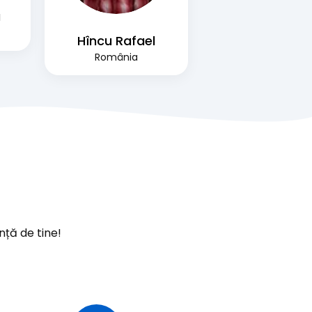
a
Hîncu Rafael
România
nță de tine!