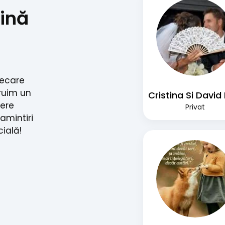
ină
iecare
ruim un
nere
Privat
 amintiri
cială!