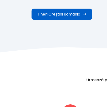
Tineri Creștini România
Urmează paș