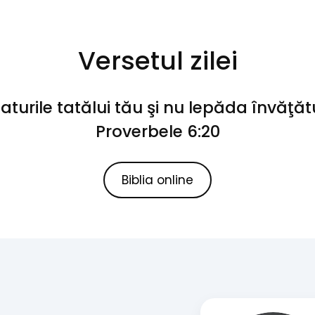
Versetul zilei
faturile tatălui tău şi nu lepăda învăţ
Proverbele 6:20
Biblia online