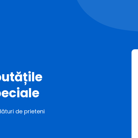
utățile
eciale
ături de prieteni