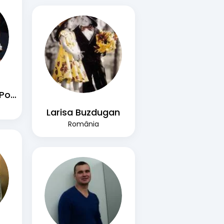
Cristina Si David Popescu
Larisa Buzdugan
România