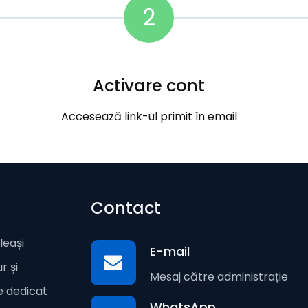
2
Activare cont
Accesează link-ul primit în email
Contact
leași
E-mail
r și
Mesaj către administrație
te dedicat
WhatsApp