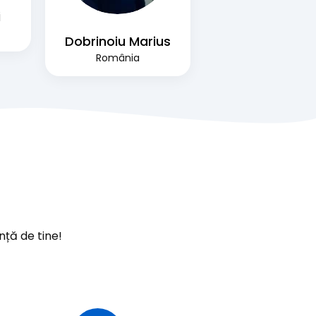
i
Dobrinoiu Marius
România
nță de tine!