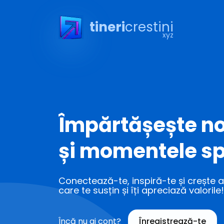
tineri
crestini
xyz
Împărtășește no
și momentele sp
Conectează-te, inspiră-te și crește al
care te susțin și îți apreciază valorile!
Încă nu ai cont?
Înregistrează-te