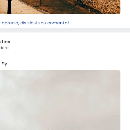
a aprecia, distribui sau comenta!
stine
dare
 Ely