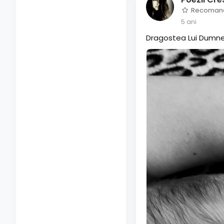
Recoman
5 ani
Dragostea Lui Dumn