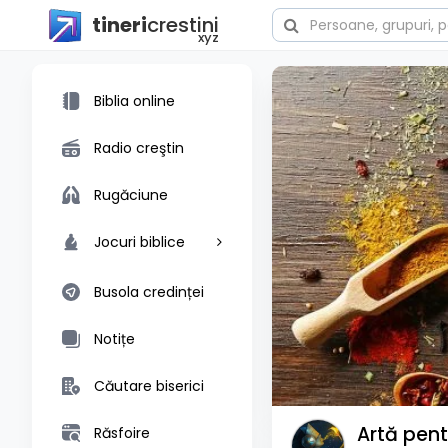
tineri
crestini
xyz
Biblia online
Radio creştin
Rugăciune
Jocuri biblice
Busola credinței
Notițe
Căutare biserici
Artă pen
Răsfoire