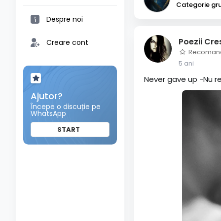
Categorie grup
Despre noi
Poezii Cre
Creare cont
Recoman
5 ani
Never gave up -Nu r
Ajutor?
Începe o discuție pe
WhatsApp
START