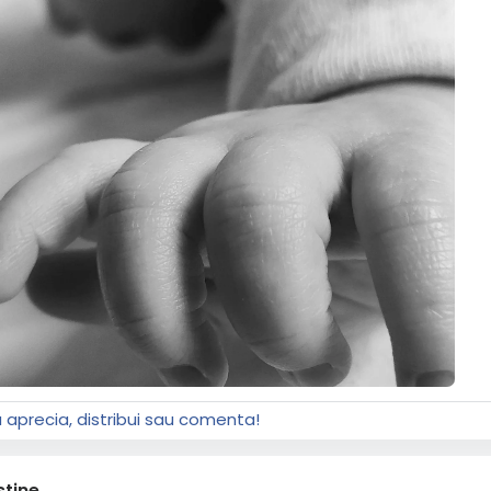
a aprecia, distribui sau comenta!
stine