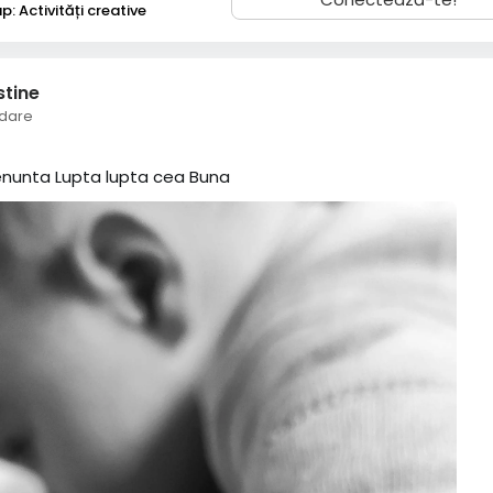
: Activități creative
stine
dare
enunta Lupta lupta cea Buna