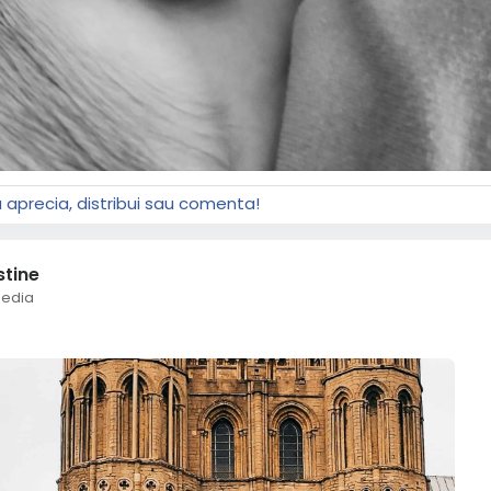
a aprecia, distribui sau comenta!
stine
edia