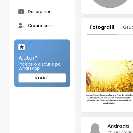
Despre noi
Creare cont
Fotografii
Gru
Ajutor?
Începe o discuție pe
WhatsApp
START
Andrada
Recoman