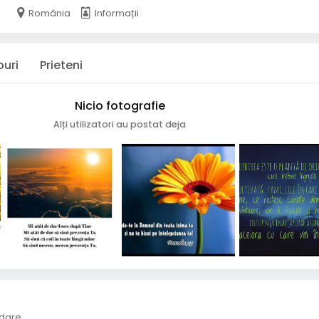
România
Informații
puri
Prieteni
Nicio fotografie
Alți utilizatori au postat deja
dare