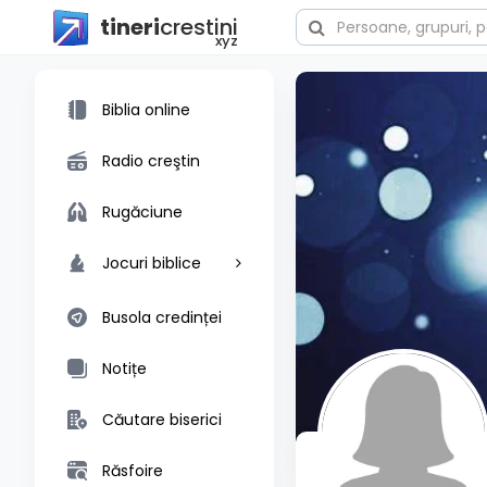
tineri
crestini
xyz
Biblia online
Radio creştin
Rugăciune
Jocuri biblice
Busola credinței
Notițe
Căutare biserici
Răsfoire