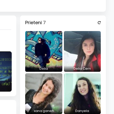
Prieteni
7
Delia
Delia Cern
xana ganen
Danyela