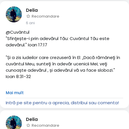
Delia
Recomandare
6 ani
@Cuvântul
"Sfinţește-i prin adevărul Tău: Cuvântul Tău este
adevărul." Ioan 17:17
"Și a zis iudeilor care crezuseră în El: „Dacă rămâneţi în
cuvântul Meu, sunteţi în adevăr ucenicii Mei; veţi
cunoaște adevărul , și adevărul vă va face slobozi."
Ioan 8:31‭-‬32
"Drept răspuns, Isus i-a zis: „Este scris: ‘Omul nu
Mai mult
trăiește numai cu pâine, ci cu orice cuvânt care iese
din gura lui Dumnezeu.’ " Matei 4:4
Intră pe site pentru a aprecia, distribui sau comenta!
"De aceea, pe oricine aude aceste cuvinte ale Mele și
Delia
le face, îl voi asemăna cu un om cu judecată, care și-a
Recomandare
zidit casa pe stâncă." Matei 7:24