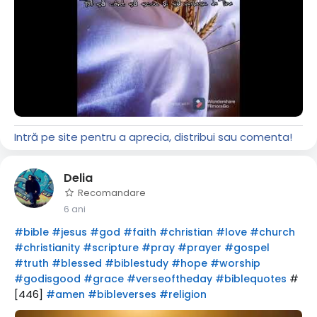
Intră pe site pentru a aprecia, distribui sau comenta!
Delia
Recomandare
6 ani
#bible
#jesus
#god
#faith
#christian
#love
#church
#christianity
#scripture
#pray
#prayer
#gospel
#truth
#blessed
#biblestudy
#hope
#worship
#
#godisgood
#grace
#verseoftheday
#biblequotes
[446]
#amen
#bibleverses
#religion