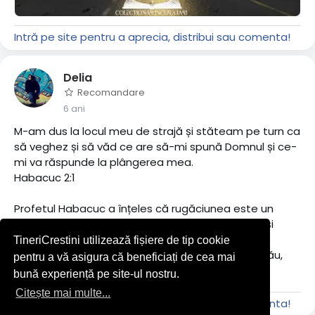
Intră pe site pentru a aprecia, distribui sau comenta!
Delia
Recomandare
6 ani
M-am dus la locul meu de strajă și stăteam pe turn ca
să veghez și să văd ce are să-mi spună Domnul și ce-
mi va răspunde la plângerea mea.
Habacuc 2:1
Profetul Habacuc a înțeles că rugăciunea este un
dialog. El și-a spus plângerea înaintea Domnului și
acum așteaptă răspuns, fără să se îndoiască de
TineriCrestini utilizează fișiere de tip cookie
faptul că Dumnezeu îi va vorbi clar, pe înțelesul său,
pentru a vă asigura că beneficiați de cea mai
dar la timpul Lui.
bună experiență pe site-ul nostru.
Mai mult
Citește mai multe...
El s-a dus ”la locul de strajă”; acolo îi va vorbi
Intră pe site pentru a aprecia, distribui sau comenta!