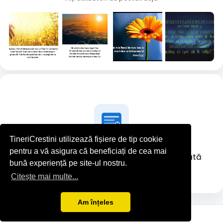
TineriCrestini utilizează fișiere de tip cookie
pentru a vă asigura că beneficiați de cea mai
LIVIU STELIAN nu a postat nimic deocamdată
bună experiență pe site-ul nostru.
Citește mai multe...
Am înțeles