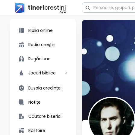
tineri
crestini
xyz
Biblia online
Radio creştin
Rugăciune
Jocuri biblice
Busola credinței
Notițe
Căutare biserici
Răsfoire