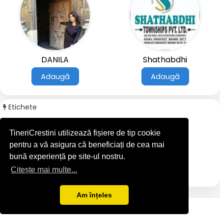
DANILA
Shathabdhi
Adaugă
Adaugă
Etichete
#filmecrestine
TineriCrestini utilizează fișiere de tip cookie
#casino
pentru a vă asigura că beneficiați de cea mai
#GlobalSEOShop
bună experiență pe site-ul nostru.
#game
Citește mai multe...
#GlobalSEOshop
Am înțeles