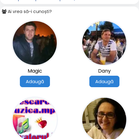
Ai vrea să-i cunoști?
Magic
Dany
Adaugă
Adaugă