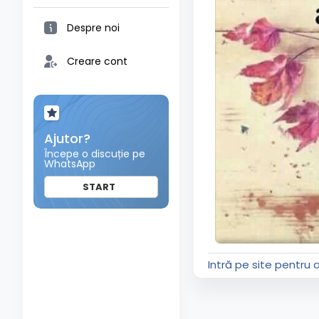
Despre noi
Creare cont
Ajutor?
Începe o discuție pe
WhatsApp
START
Intră pe site pentru 