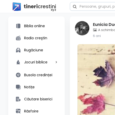
tineri
crestini
xyz
Eunicia D
Biblia online
A schimbat
6 ani
Radio creştin
Rugăciune
Jocuri biblice
Busola credinței
Notițe
Căutare biserici
Răsfoire