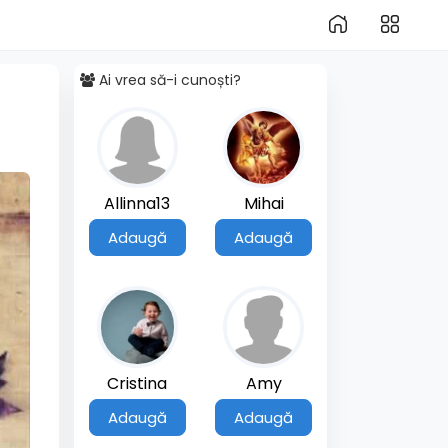
Ai vrea să-i cunoști?
Allinna13
Mihai
Adaugă
Adaugă
Cristina
Amy
Adaugă
Adaugă