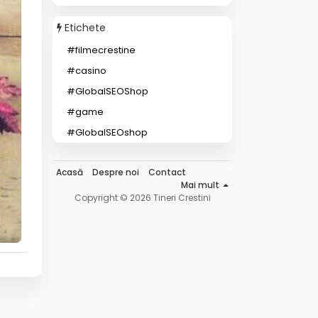
Etichete
#filmecrestine
#casino
#GlobalSEOShop
#game
#GlobalSEOshop
Acasă
Despre noi
Contact
Mai mult
Copyright © 2026 Tineri Crestini