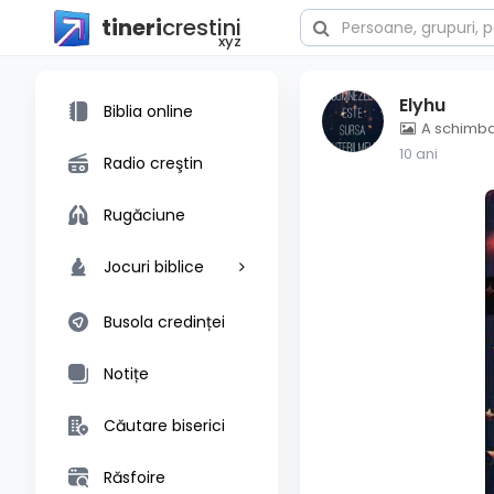
tineri
crestini
xyz
Elyhu
Biblia online
A schimbat
10 ani
Radio creştin
Rugăciune
Jocuri biblice
Busola credinței
Notițe
Căutare biserici
Răsfoire