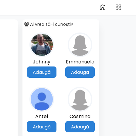
Ai vrea să-i cunoști?
Johnny
Emmanuela
Adaugă
Adaugă
Antel
Cosmina
Adaugă
Adaugă