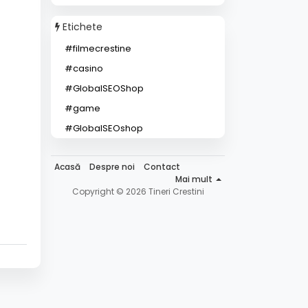
Etichete
#filmecrestine
#casino
#GlobalSEOShop
#game
#GlobalSEOshop
Acasă
Despre noi
Contact
Mai mult
Copyright © 2026 Tineri Crestini