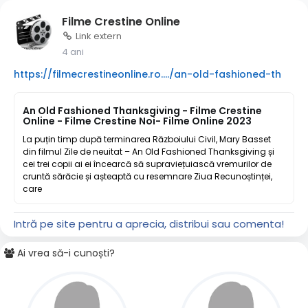
Filme Crestine Online
Link extern
4 ani
https://filmecrestineonline.ro..../an-old-fashioned-th
An Old Fashioned Thanksgiving - Filme Crestine
Online - Filme Crestine Noi- Filme Online 2023
La puțin timp după terminarea Războiului Civil, Mary Basset
din filmul Zile de neuitat – An Old Fashioned Thanksgiving și
cei trei copii ai ei încearcă să supraviețuiască vremurilor de
cruntă sărăcie și așteaptă cu resemnare Ziua Recunoștinței,
care
Intră pe site pentru a aprecia, distribui sau comenta!
Ai vrea să-i cunoști?