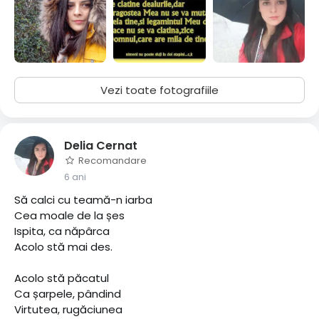
Vezi toate fotografiile
Delia Cernat
Recomandare
6 ani
Să calci cu teamă-n iarba
Cea moale de la șes
Ispita, ca năpârca
Acolo stă mai des.
Acolo stă păcatul
Ca șarpele, pândind
Virtutea, rugăciunea