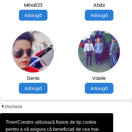
Mihai123
Abibi
Adaugă
Adaugă
Denis
Vasile
Adaugă
Adaugă
Etichete
#filmecrestine
TineriCrestini utilizează fișiere de tip cookie
#casino
pentru a vă asigura că beneficiați de cea mai