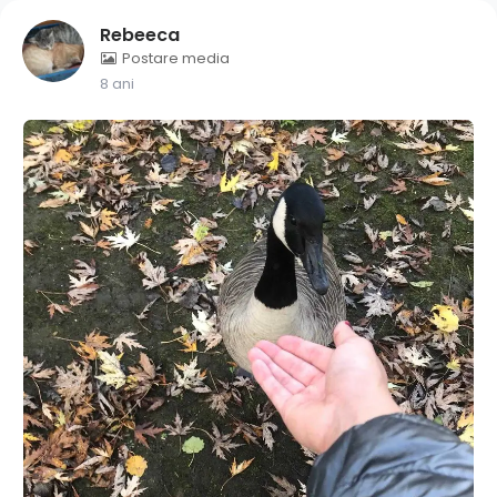
Rebeeca
Postare media
8 ani