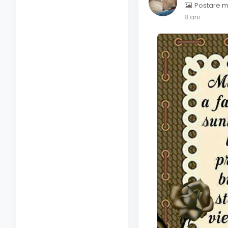
Postare m
8 ani