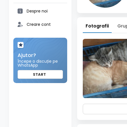
Despre noi
Creare cont
Fotografii
Gru
Ajutor?
Începe o discuție pe
WhatsApp
START