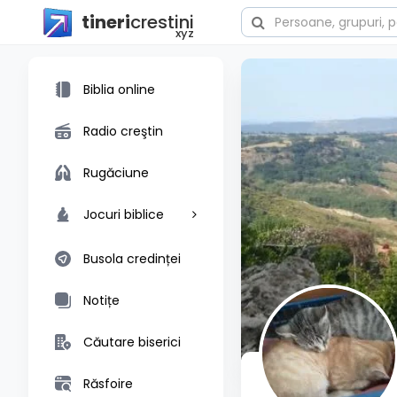
tineri
crestini
xyz
Biblia online
Radio creştin
Rugăciune
Jocuri biblice
Busola credinței
Notițe
Căutare biserici
Răsfoire