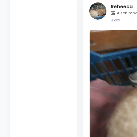
Rebeeca
A schimbat
8 ani