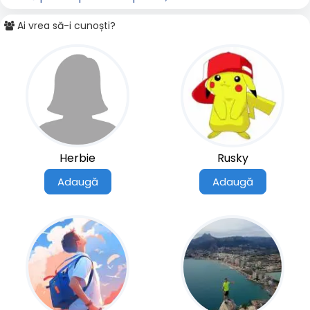
Ai vrea să-i cunoști?
Herbie
Rusky
Adaugă
Adaugă