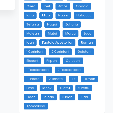
Osea
Ioel
Amos
Obadia
Iona
Mica
Naum
Habacuc
Țefania
Hagai
Zaharia
Maleahi
Matei
Marcu
Luca
Ioan
Faptele Apostolilor
Romani
1 Corinteni
2 Corinteni
Galateni
Efeseni
Filipeni
Coloseni
1 Tesaloniceni
2 Tesaloniceni
1 Timotei
2 Timotei
Tit
Filimon
Evrei
Iacov
1 Petru
2 Petru
1 Ioan
2 Ioan
3 Ioan
Iuda
Apocalipsa