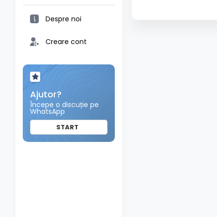
Despre noi
Creare cont
Ajutor?
Începe o discuție pe
WhatsApp
START