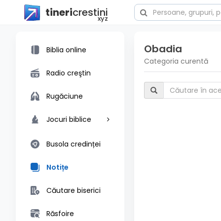
tineri
crestini
xyz
Obadia
Biblia online
Categoria curentă
Radio creştin
Rugăciune
Jocuri biblice
Busola credinței
Notițe
Căutare biserici
Răsfoire