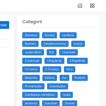
Categorii
mele
Geneza
Exodul
Leviticul
Numeri
Deuteronomul
Iosua
Judecători
Rut
1 Samuel
2 Samuel
1 Împărați
2 Împărați
1 Cronici
2 Cronici
Ezra
Neemia
Estera
Iov
Psalmii
Proverbele
Eclesiastul
Cântarea cântărilor
Isaia
Ieremia
Ezechiel
Daniel