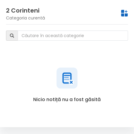
2 Corinteni
Categoria curentă
Nicio notiță nu a fost găsită