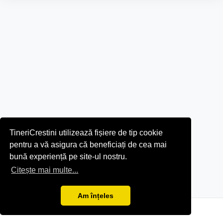
TineriCrestini utilizează fișiere de tip cookie
pentru a vă asigura că beneficiați de cea mai
bună experiență pe site-ul nostru.
Citește mai multe...
Am înțeles