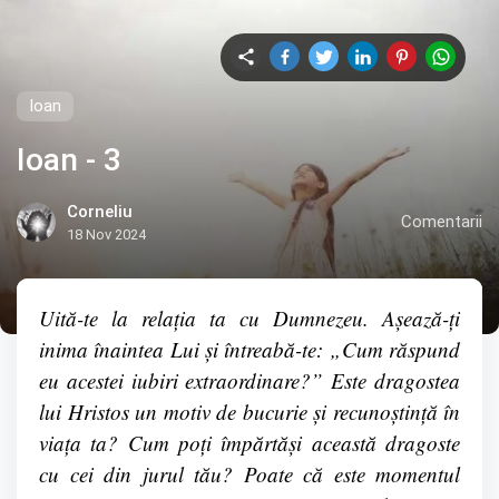
Ioan
Ioan - 3
Corneliu
Comentarii
18 Nov 2024
Uită-te la relația ta cu Dumnezeu. Așează-ți
inima înaintea Lui și întreabă-te: „Cum răspund
eu acestei iubiri extraordinare?” Este dragostea
lui Hristos un motiv de bucurie și recunoștință în
viața ta? Cum poți împărtăși această dragoste
cu cei din jurul tău? Poate că este momentul