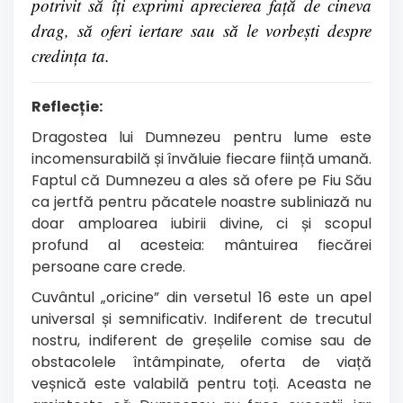
potrivit să îți exprimi aprecierea față de cineva
drag, să oferi iertare sau să le vorbești despre
credința ta.
Reflecție:
Dragostea lui Dumnezeu pentru lume este
incomensurabilă și învăluie fiecare ființă umană.
Faptul că Dumnezeu a ales să ofere pe Fiu Său
ca jertfă pentru păcatele noastre subliniază nu
doar amploarea iubirii divine, ci și scopul
profund al acesteia: mântuirea fiecărei
persoane care crede.
Cuvântul „oricine” din versetul 16 este un apel
universal și semnificativ. Indiferent de trecutul
nostru, indiferent de greșelile comise sau de
obstacolele întâmpinate, oferta de viață
veșnică este valabilă pentru toți. Aceasta ne