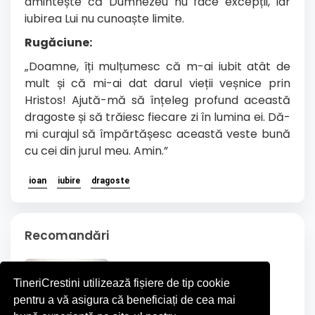
amintește că Dumnezeu nu face excepții, iar
iubirea Lui nu cunoaște limite.
Rugăciune:
„Doamne, îți mulțumesc că m-ai iubit atât de
mult și că mi-ai dat darul vieții veșnice prin
Hristos! Ajută-mă să înțeleg profund această
dragoste și să trăiesc fiecare zi în lumina ei. Dă-
mi curajul să împărtășesc această veste bună
cu cei din jurul meu. Amin.”
ioan
iubire
dragoste
Recomandări
TineriCrestini utilizează fișiere de tip cookie
pentru a vă asigura că beneficiați de cea mai